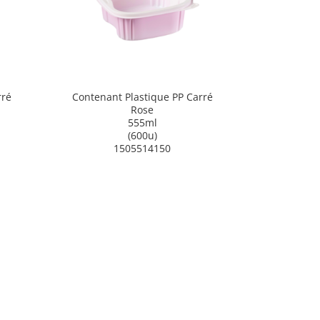
rré
Contenant Plastique PP Carré
Rose
555ml
(600u)
1505514150