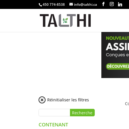
450 774-8538
info@talthi.ca
Réinitialiser les filtres
C
CONTENANT