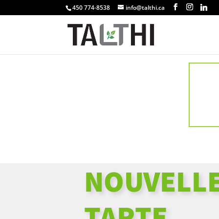
450 774-8538
info@talthi.ca
NOUVELLE
TARTE