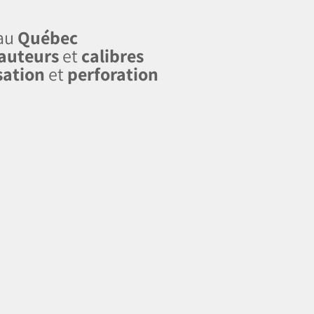
 au
Québec
auteurs
et
calibres
sation
et
perforation