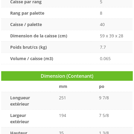
Caisse par rang
5
Rang par palette
8
Caisse / palette
40
Dimension de la caisse (cm)
59 x 39 x 28
Poids brut/cs (kg)
7.7
Volume / caisse (m3)
0.065
Dimension (Contenant)
mm
po
Longueur
251
9 7/8
extérieur
Largeur
194
7 5/8
extérieur
Hauteur
35
1 3/8