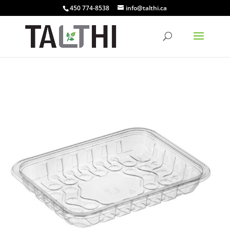
450 774-8538
info@talthi.ca