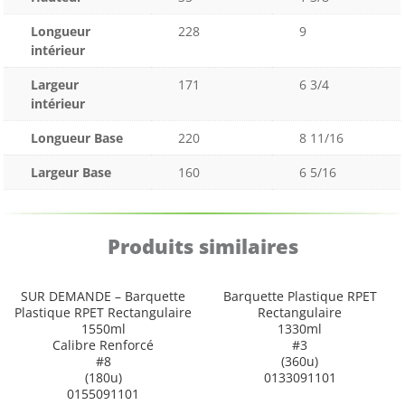
Longueur
228
9
intérieur
Largeur
171
6 3/4
intérieur
Longueur Base
220
8 11/16
Largeur Base
160
6 5/16
Produits similaires
SUR DEMANDE – Barquette
Barquette Plastique RPET
Plastique RPET Rectangulaire
Rectangulaire
1550ml
1330ml
Calibre Renforcé
#3
#8
(360u)
(180u)
0133091101
0155091101