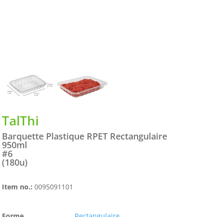
TalThi
Barquette Plastique RPET Rectangulaire
950ml
#6
(180u)
Item no.:
0095091101
Forme
Rectangulaire