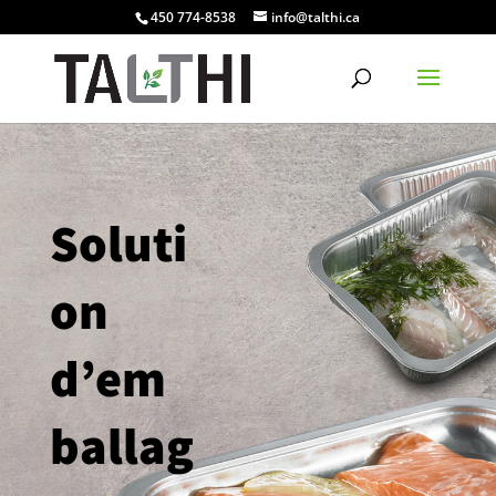
450 774-8538
info@talthi.ca
Soluti
on
d’em
ballag