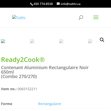
450 774-8538
info@talthi.ca
Ready2Cook®
Contenant Aluminium Rectangulaire Noir
650ml
(Combo 270/270)
Item no.:
0065152211
Forme
Rectangulaire