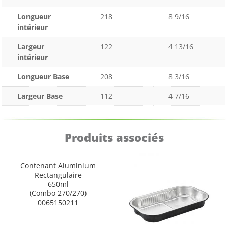
Longueur
218
8 9/16
intérieur
Largeur
122
4 13/16
intérieur
Longueur Base
208
8 3/16
Largeur Base
112
4 7/16
Produits associés
Contenant Aluminium
Rectangulaire
650ml
(Combo 270/270)
0065150211