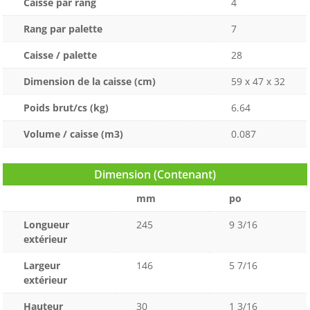
Caisse par rang
4
Rang par palette
7
Caisse / palette
28
Dimension de la caisse (cm)
59 x 47 x 32
Poids brut/cs (kg)
6.64
Volume / caisse (m3)
0.087
Dimension (Contenant)
mm
po
Longueur
245
9 3/16
extérieur
Largeur
146
5 7/16
extérieur
Hauteur
30
1 3/16