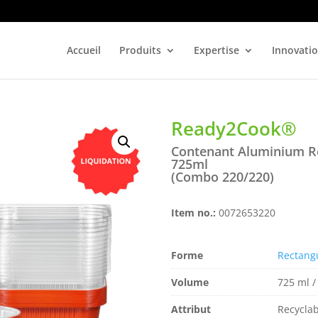
Accueil
Produits
Expertise
Innovati
Ready2Cook®
Contenant Aluminium R
725ml
(Combo 220/220)
Item no.:
0072653220
Forme
Rectang
Volume
725 ml /
Attribut
Recyclabl