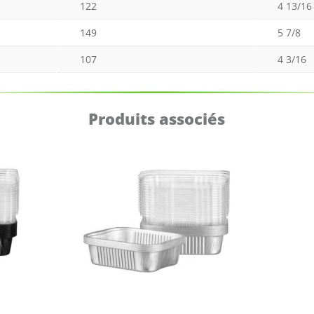
122
4 13/16
149
5 7/8
107
4 3/16
Produits associés