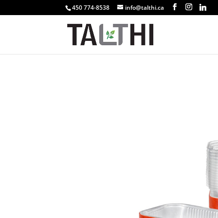
450 774-8538
info@talthi.ca