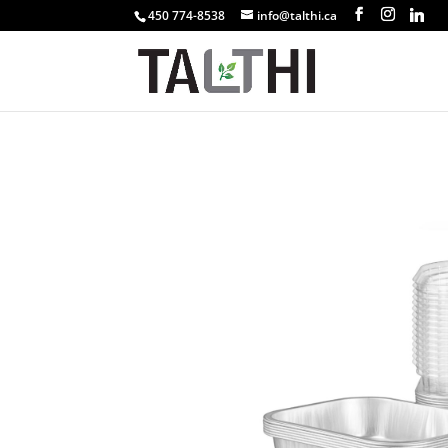
450 774-8538
info@talthi.ca