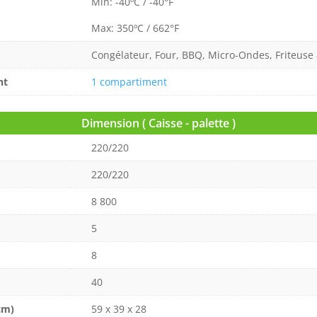
Min: -40ºC / -40°F
Max: 350ºC / 662°F
Congélateur, Four, BBQ, Micro-Ondes, Friteuse 
nt
1 compartiment
Dimension ( Caisse - palette )
220/220
220/220
8 800
5
8
40
cm)
59 x 39 x 28