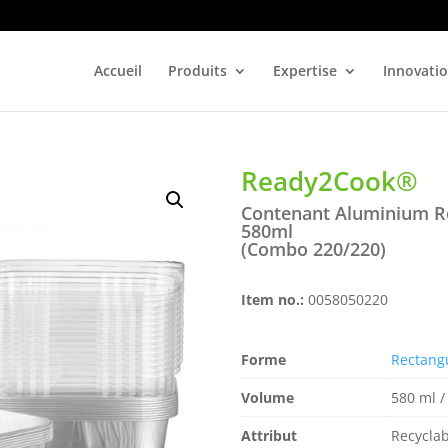
Accueil
Produits
Expertise
Innovati
Ready2Cook®
Contenant Aluminium R
580ml
(Combo 220/220)
Item no.:
0058050220
Forme
Rectang
Volume
580 ml /
Attribut
Recyclabl