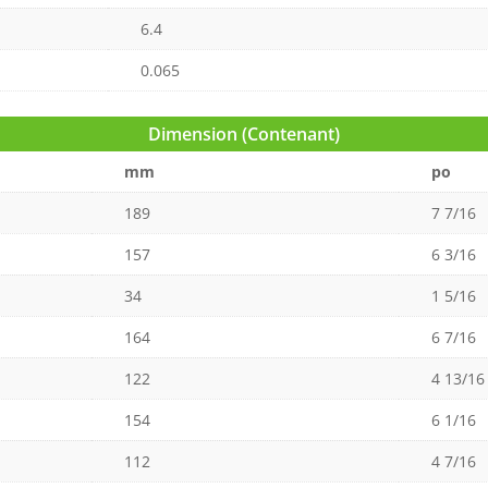
6.4
0.065
Dimension (Contenant)
mm
po
189
7 7/16
157
6 3/16
34
1 5/16
164
6 7/16
122
4 13/16
154
6 1/16
112
4 7/16