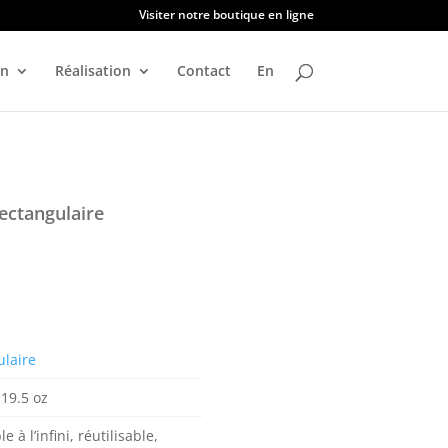
Visiter notre boutique en ligne
on
Réalisation
Contact
En
ectangulaire
ulaire
 19.5 oz
e à l’infini, réutilisable,