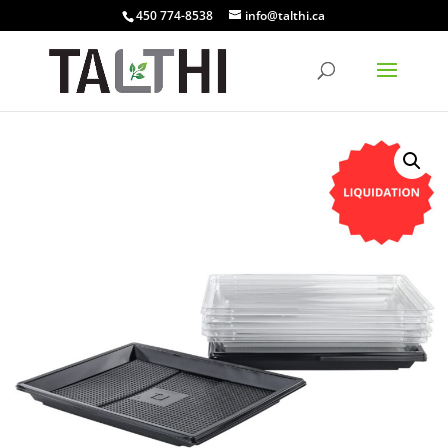
450 774-8538
info@talthi.ca