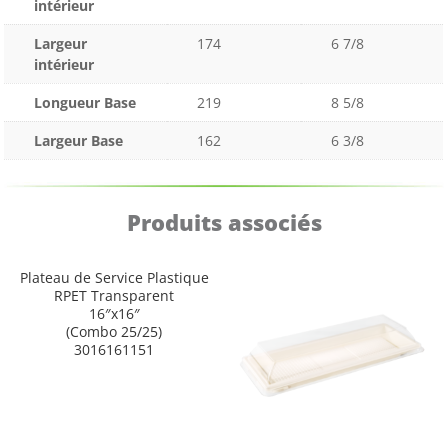
intérieur
Largeur
174
6 7/8
intérieur
Longueur Base
219
8 5/8
Largeur Base
162
6 3/8
Produits associés
Plateau de Service Plastique
RPET Transparent
16″x16″
(Combo 25/25)
3016161151