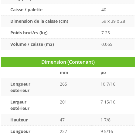
Caisse / palette
40
Dimension de la caisse (cm)
59 x 39 x 28
Poids brut/cs (kg)
7.25
Volume / caisse (m3)
0.065
Dimension (Contenant)
mm
po
Longueur
265
10 7/16
extérieur
Largeur
201
7 15/16
extérieur
Hauteur
47
1 7/8
Longueur
237
9 5/16