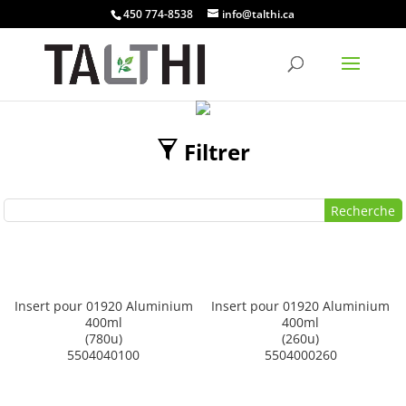
450 774-8538
info@talthi.ca
Filtrer
Insert pour 01920 Aluminium
Insert pour 01920 Aluminium
400ml
400ml
(780u)
(260u)
5504040100
5504000260