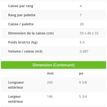
Caisse par rang
4
Rang par palette
7
Caisse / palette
28
Dimension de la caisse (cm)
59 x 48 x 33
Poids brut/cs (kg)
6.9
Volume / caisse (m3)
0.087
Dimension (Contenant)
mm
po
Longueur
245
9 5/8
extérieur
Largeur
146
5 3/4
extérieur