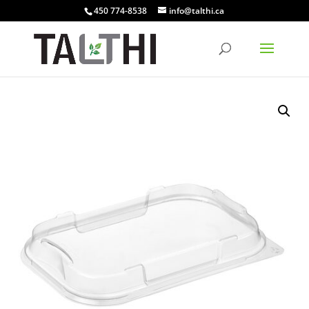
450 774-8538
info@talthi.ca